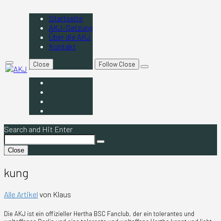
Skip
to
Startseite
content
AKJ-Satzung
Über die AKJ
Kontakt
Close
Follow
Close
Primary
open
Menu
AKJ
search
Startseite
form
AKJ-
Satzung
Über
die
Kontakt
AKJ
Search and Hit Enter
Search
Search
for:
Close
kung
Alle Artikel
von Klaus
Die AKJ ist ein offizieller Hertha BSC Fanclub, der ein tolerantes und