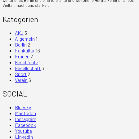
weltoffenes Berlin und eine tolerante und weltoffene Hertha kennt und liebt.
Vielfalt macht uns stärker.
Kategorien
AKJ
5
Allgemein
1
Berlin
2
Fankultur
13
Frauen
2
Geschichte
1
Gesellschaft
3
Sport
2
Verein
6
SOCIAL
Bluesky
Mastodon
Instagram
Facebook
Youtube
Linkedin