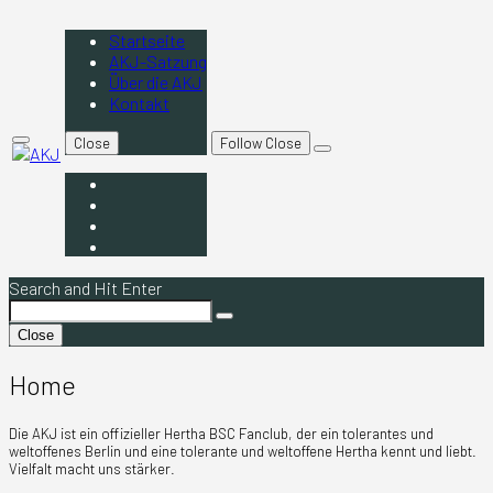
Skip
to
Startseite
content
AKJ-Satzung
Über die AKJ
Kontakt
Close
Follow
Close
Primary
open
Menu
AKJ
search
Startseite
form
AKJ-
Satzung
Über
die
Kontakt
AKJ
Search and Hit Enter
Search
Search
for:
Close
Home
Die AKJ ist ein offizieller Hertha BSC Fanclub, der ein tolerantes und
weltoffenes Berlin und eine tolerante und weltoffene Hertha kennt und liebt.
Vielfalt macht uns stärker.